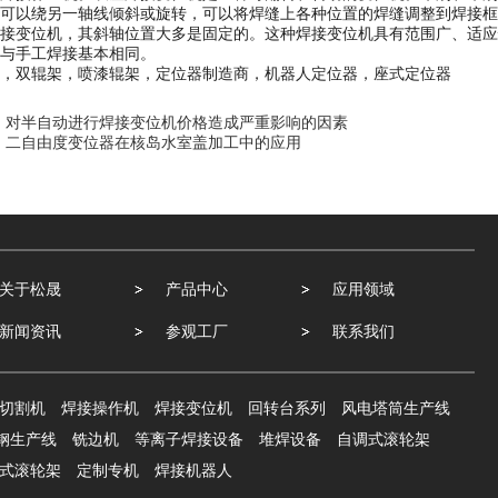
可以绕另一轴线倾斜或旋转，可以将焊缝上各种位置的焊缝调整到焊接框
接变位机，其斜轴位置大多是固定的。这种焊接变位机具有范围广、适应
与手工焊接基本相同。
，双辊架，喷漆辊架，定位器制造商，机器人定位器，座式定位器
：
对半自动进行焊接变位机价格造成严重影响的因素
：
二自由度变位器在核岛水室盖加工中的应用
关于松晟
产品中心
应用领域
新闻资讯
参观工厂
联系我们
切割机
焊接操作机
焊接变位机
回转台系列
风电塔筒生产线
钢生产线
铣边机
等离子焊接设备
堆焊设备
自调式滚轮架
式滚轮架
定制专机
焊接机器人