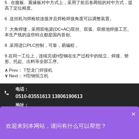
5 . 在腹板、翼缘板对中方式上，采用了前后各两组的对中方式，提
高了定位精度。
6 .送丝机与焊枪软连接并且焊枪焊接角度可以调整装置。
7 .大角焊缝，采用双电源(DC+AC)双丝、双弧、双熔池焊接工艺。
本生产线的这些特点都是国内首创。
8 .采用进口PLC控制，可靠，易编程 。
9.在同一工位上，连续完成H型钢在生产过程中的组立、焊接、矫
形、托起、出料等全部工序。
∧
Prev：
T型龙门焊接机
∨
Next：
H型钢组立机
电话：
0510-83551613 13806190613
地址：
×
无锡市惠山区阳山镇陆中南路149号
邮箱：
欢迎来到本网站，请问有什么可以帮您？
sales@wuxisongsheng.com