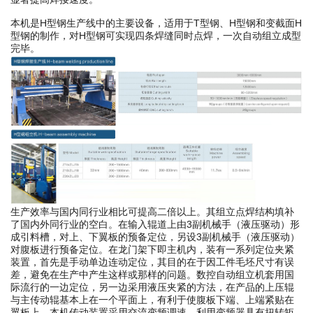
本机是H型钢生产线中的主要设备，适用于T型钢、H型钢和变截面H
型钢的制作，对H型钢可实现四条焊缝同时点焊，一次自动组立成型
完毕。
生产效率与国内同行业相比可提高二倍以上。其组立点焊结构填补
了国内外同行业的空白。在输入辊道上由3副机械手（液压驱动）形
成引料槽，对上、下翼板的预备定位，另设3副机械手（液压驱动）
对腹板进行预备定位。在龙门架下即主机内，装有一系列定位夹紧
装置，首先是手动单边连动定位，其目的在于因工件毛坯尺寸有误
差，避免在生产中产生这样或那样的问题。数控自动组立机套用国
际流行的一边定位，另一边采用液压夹紧的方法，在产品的上压辊
与主传动辊基本上在一个平面上，有利于使腹板下端、上端紧贴在
翼板上。本机传动装置采用交流变频调速，利用变频器具有扭转矩